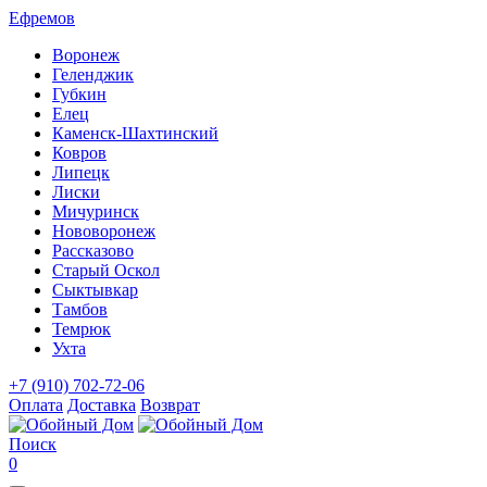
Ефремов
Воронеж
Геленджик
Губкин
Елец
Каменск-Шахтинский
Ковров
Липецк
Лиски
Мичуринск
Нововоронеж
Рассказово
Старый Оскол
Сыктывкар
Тамбов
Темрюк
Ухта
+7 (910) 702-72-06
Оплата
Доставка
Возврат
Поиск
0