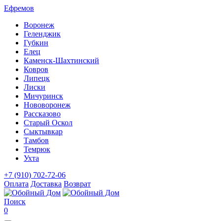
Ефремов
Воронеж
Геленджик
Губкин
Елец
Каменск-Шахтинский
Ковров
Липецк
Лиски
Мичуринск
Нововоронеж
Рассказово
Старый Оскол
Сыктывкар
Тамбов
Темрюк
Ухта
+7 (910) 702-72-06
Оплата
Доставка
Возврат
Поиск
0