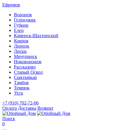
Ефремов
Воронеж
Геленджик
Губкин
Елец
Каменск-Шахтинский
Ковров
Липецк
Лиски
Мичуринск
Нововоронеж
Рассказово
Старый Оскол
Сыктывкар
Тамбов
Темрюк
Ухта
+7 (910) 702-72-06
Оплата
Доставка
Возврат
Поиск
0