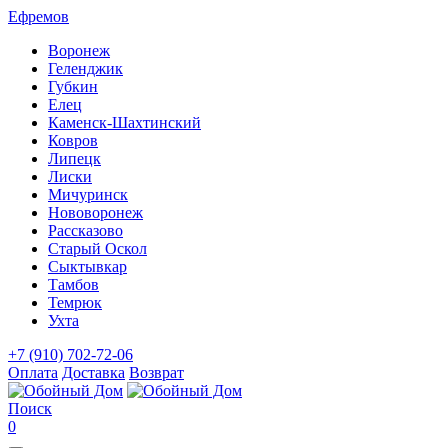
Ефремов
Воронеж
Геленджик
Губкин
Елец
Каменск-Шахтинский
Ковров
Липецк
Лиски
Мичуринск
Нововоронеж
Рассказово
Старый Оскол
Сыктывкар
Тамбов
Темрюк
Ухта
+7 (910) 702-72-06
Оплата
Доставка
Возврат
Поиск
0