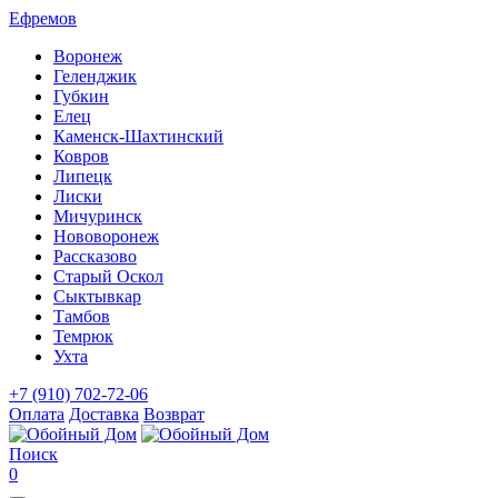
Ефремов
Воронеж
Геленджик
Губкин
Елец
Каменск-Шахтинский
Ковров
Липецк
Лиски
Мичуринск
Нововоронеж
Рассказово
Старый Оскол
Сыктывкар
Тамбов
Темрюк
Ухта
+7 (910) 702-72-06
Оплата
Доставка
Возврат
Поиск
0