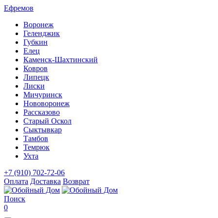
Ефремов
Воронеж
Геленджик
Губкин
Елец
Каменск-Шахтинский
Ковров
Липецк
Лиски
Мичуринск
Нововоронеж
Рассказово
Старый Оскол
Сыктывкар
Тамбов
Темрюк
Ухта
+7 (910) 702-72-06
Оплата
Доставка
Возврат
Поиск
0