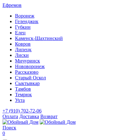
Ефремов
Воронеж
Геленджик
Губкин
Елец
Каменск-Шахтинский
Ковров
Липецк
Лиски
Мичуринск
Нововоронеж
Рассказово
Старый Оскол
Сыктывкар
Тамбов
Темрюк
Ухта
+7 (910) 702-72-06
Оплата
Доставка
Возврат
Поиск
0