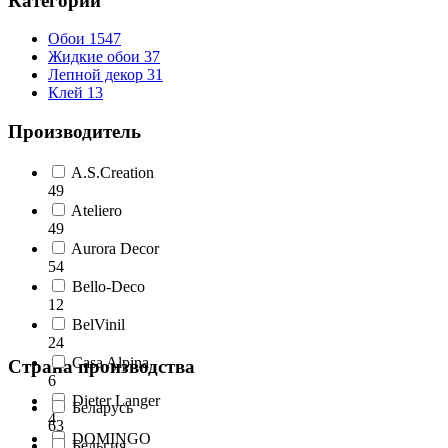
Категории
Обои
1547
Жидкие обои
37
Лепной декор
31
Клей
13
Производитель
A.S.Creation
49
Ateliero
49
Aurora Decor
54
Bello-Deco
12
BelVinil
24
Casa Alpina
Страна производства
6
Dieter Langer
Беларусь
4
63
DOMINGO
Бельгия