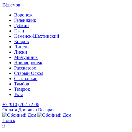
Ефремов
Воронеж
Геленджик
Губкин
Елец
Каменск-Шахтинский
Ковров
Липецк
Лиски
Мичуринск
Нововоронеж
Рассказово
Старый Оскол
Сыктывкар
Тамбов
Темрюк
Ухта
+7 (910) 702-72-06
Оплата
Доставка
Возврат
Поиск
0