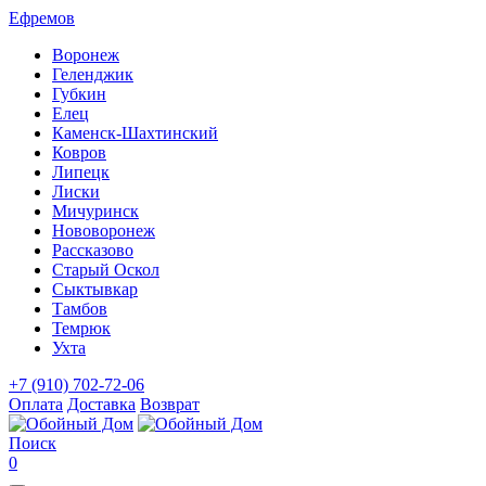
Ефремов
Воронеж
Геленджик
Губкин
Елец
Каменск-Шахтинский
Ковров
Липецк
Лиски
Мичуринск
Нововоронеж
Рассказово
Старый Оскол
Сыктывкар
Тамбов
Темрюк
Ухта
+7 (910) 702-72-06
Оплата
Доставка
Возврат
Поиск
0