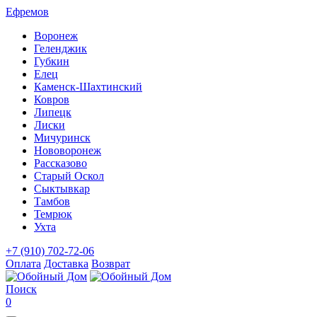
Ефремов
Воронеж
Геленджик
Губкин
Елец
Каменск-Шахтинский
Ковров
Липецк
Лиски
Мичуринск
Нововоронеж
Рассказово
Старый Оскол
Сыктывкар
Тамбов
Темрюк
Ухта
+7 (910) 702-72-06
Оплата
Доставка
Возврат
Поиск
0