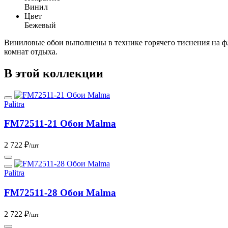
Винил
Цвет
Бежевый
Виниловые обои выполнены в технике горячего тиснения на фл
комнат отдыха.
В этой коллекции
Palitra
FM72511-21 Обои Malma
2 722 ₽
/шт
Palitra
FM72511-28 Обои Malma
2 722 ₽
/шт