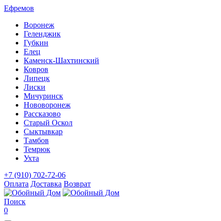
Ефремов
Воронеж
Геленджик
Губкин
Елец
Каменск-Шахтинский
Ковров
Липецк
Лиски
Мичуринск
Нововоронеж
Рассказово
Старый Оскол
Сыктывкар
Тамбов
Темрюк
Ухта
+7 (910) 702-72-06
Оплата
Доставка
Возврат
Поиск
0