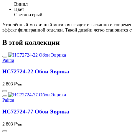
Винил
Цвет
Светло-серый
Утончённый мозаичный мотив выглядит изысканно и современно
эффект филигранной отделки. Такой дизайн легко становится с
В этой коллекции
Palitra
HC72724-22 Обои Эврика
2 803 ₽
/шт
Palitra
HC72724-77 Обои Эврика
2 803 ₽
/шт