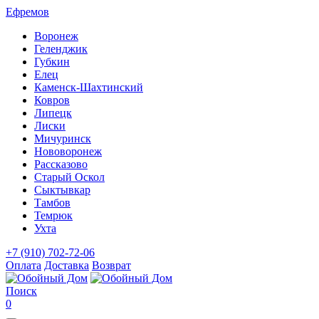
Ефремов
Воронеж
Геленджик
Губкин
Елец
Каменск-Шахтинский
Ковров
Липецк
Лиски
Мичуринск
Нововоронеж
Рассказово
Старый Оскол
Сыктывкар
Тамбов
Темрюк
Ухта
+7 (910) 702-72-06
Оплата
Доставка
Возврат
Поиск
0