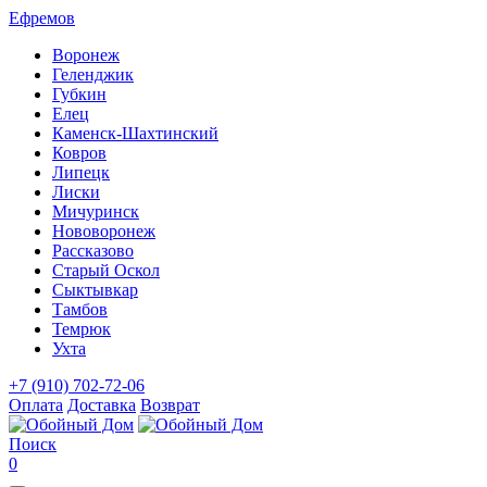
Ефремов
Воронеж
Геленджик
Губкин
Елец
Каменск-Шахтинский
Ковров
Липецк
Лиски
Мичуринск
Нововоронеж
Рассказово
Старый Оскол
Сыктывкар
Тамбов
Темрюк
Ухта
+7 (910) 702-72-06
Оплата
Доставка
Возврат
Поиск
0