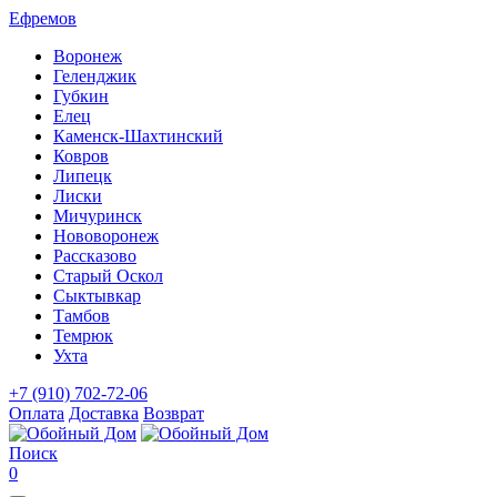
Ефремов
Воронеж
Геленджик
Губкин
Елец
Каменск-Шахтинский
Ковров
Липецк
Лиски
Мичуринск
Нововоронеж
Рассказово
Старый Оскол
Сыктывкар
Тамбов
Темрюк
Ухта
+7 (910) 702-72-06
Оплата
Доставка
Возврат
Поиск
0