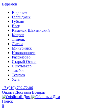
Ефремов
Воронеж
Геленджик
Губкин
Елец
Каменск-Шахтинский
Ковров
Липецк
Лиски
Мичуринск
Нововоронеж
Рассказово
Старый Оскол
Сыктывкар
Тамбов
Темрюк
Ухта
+7 (910) 702-72-06
Оплата
Доставка
Возврат
Поиск
0