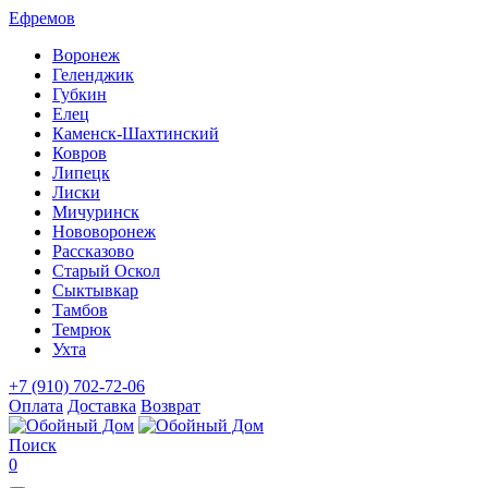
Ефремов
Воронеж
Геленджик
Губкин
Елец
Каменск-Шахтинский
Ковров
Липецк
Лиски
Мичуринск
Нововоронеж
Рассказово
Старый Оскол
Сыктывкар
Тамбов
Темрюк
Ухта
+7 (910) 702-72-06
Оплата
Доставка
Возврат
Поиск
0