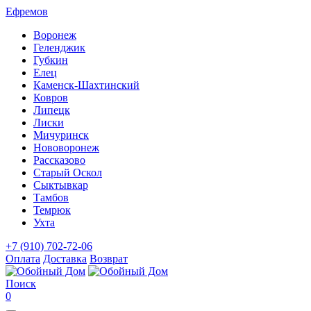
Ефремов
Воронеж
Геленджик
Губкин
Елец
Каменск-Шахтинский
Ковров
Липецк
Лиски
Мичуринск
Нововоронеж
Рассказово
Старый Оскол
Сыктывкар
Тамбов
Темрюк
Ухта
+7 (910) 702-72-06
Оплата
Доставка
Возврат
Поиск
0