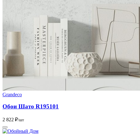
Grandeco
Обои Шато R195101
2 822 ₽
/шт