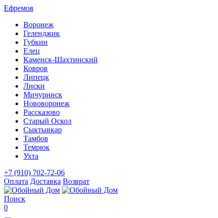
Ефремов
Воронеж
Геленджик
Губкин
Елец
Каменск-Шахтинский
Ковров
Липецк
Лиски
Мичуринск
Нововоронеж
Рассказово
Старый Оскол
Сыктывкар
Тамбов
Темрюк
Ухта
+7 (910) 702-72-06
Оплата
Доставка
Возврат
Поиск
0