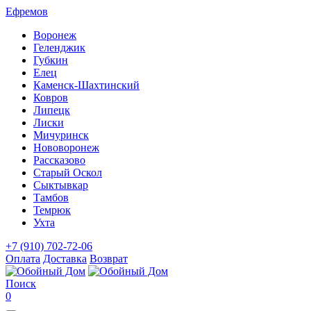
Ефремов
Воронеж
Геленджик
Губкин
Елец
Каменск-Шахтинский
Ковров
Липецк
Лиски
Мичуринск
Нововоронеж
Рассказово
Старый Оскол
Сыктывкар
Тамбов
Темрюк
Ухта
+7 (910) 702-72-06
Оплата
Доставка
Возврат
Поиск
0