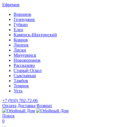
Ефремов
Воронеж
Геленджик
Губкин
Елец
Каменск-Шахтинский
Ковров
Липецк
Лиски
Мичуринск
Нововоронеж
Рассказово
Старый Оскол
Сыктывкар
Тамбов
Темрюк
Ухта
+7 (910) 702-72-06
Оплата
Доставка
Возврат
Поиск
0