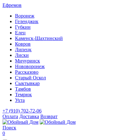
Ефремов
Воронеж
Геленджик
Губкин
Елец
Каменск-Шахтинский
Ковров
Липецк
Лиски
Мичуринск
Нововоронеж
Рассказово
Старый Оскол
Сыктывкар
Тамбов
Темрюк
Ухта
+7 (910) 702-72-06
Оплата
Доставка
Возврат
Поиск
0