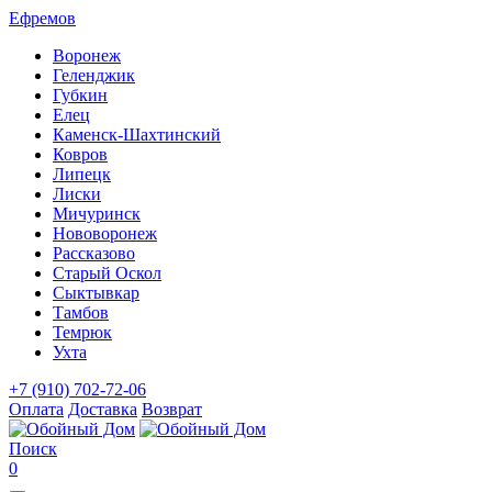
Ефремов
Воронеж
Геленджик
Губкин
Елец
Каменск-Шахтинский
Ковров
Липецк
Лиски
Мичуринск
Нововоронеж
Рассказово
Старый Оскол
Сыктывкар
Тамбов
Темрюк
Ухта
+7 (910) 702-72-06
Оплата
Доставка
Возврат
Поиск
0