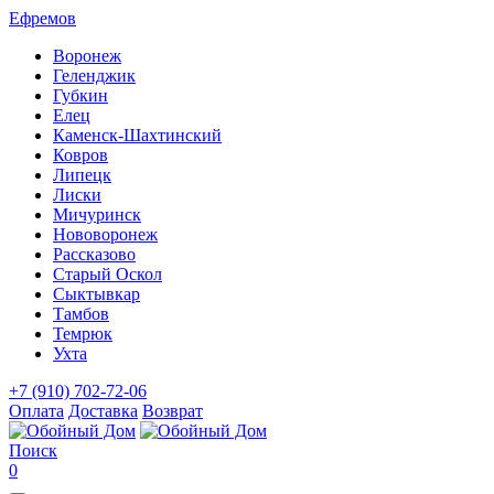
Ефремов
Воронеж
Геленджик
Губкин
Елец
Каменск-Шахтинский
Ковров
Липецк
Лиски
Мичуринск
Нововоронеж
Рассказово
Старый Оскол
Сыктывкар
Тамбов
Темрюк
Ухта
+7 (910) 702-72-06
Оплата
Доставка
Возврат
Поиск
0