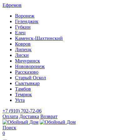
Ефремов
Воронеж
Геленджик
Губкин
Елец
Каменск-Шахтинский
Ковров
Липецк
Лиски
Мичуринск
Нововоронеж
Рассказово
Старый Оскол
Сыктывкар
Тамбов
Темрюк
Ухта
+7 (910) 702-72-06
Оплата
Доставка
Возврат
Поиск
0