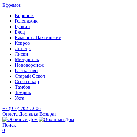
Ефремов
Воронеж
Геленджик
Губкин
Елец
Каменск-Шахтинский
Ковров
Липецк
Лиски
Мичуринск
Нововоронеж
Рассказово
Старый Оскол
Сыктывкар
Тамбов
Темрюк
Ухта
+7 (910) 702-72-06
Оплата
Доставка
Возврат
Поиск
0