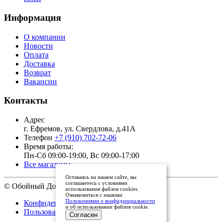
Информация
О компании
Новости
Оплата
Доставка
Возврат
Вакансии
Контакты
Адрес
г. Ефремов, ул. Свердлова, д.41А
Телефон
+7 (910) 702-72-06
Время работы:
Пн-Сб 09:00-19:00, Вс 09:00-17:00
Все магазины
Оставаясь на нашем сайте, вы
соглашаетесь с условиями
© Обойный Дом, 2011 - 2026
использования файлов cookies.
Ознакомиться с нашими
Положениями о конфиденциальности
Конфиденциальность
и об использовании файлов cookie.
Пользовательское соглашение
Согласен