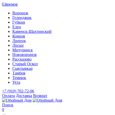
Ефремов
Воронеж
Геленджик
Губкин
Елец
Каменск-Шахтинский
Ковров
Липецк
Лиски
Мичуринск
Нововоронеж
Рассказово
Старый Оскол
Сыктывкар
Тамбов
Темрюк
Ухта
+7 (910) 702-72-06
Оплата
Доставка
Возврат
Поиск
0