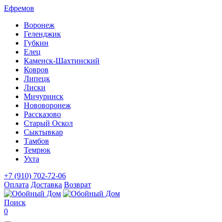
Ефремов
Воронеж
Геленджик
Губкин
Елец
Каменск-Шахтинский
Ковров
Липецк
Лиски
Мичуринск
Нововоронеж
Рассказово
Старый Оскол
Сыктывкар
Тамбов
Темрюк
Ухта
+7 (910) 702-72-06
Оплата
Доставка
Возврат
Поиск
0