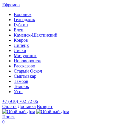
Ефремов
Воронеж
Геленджик
Губкин
Елец
Каменск-Шахтинский
Ковров
Липецк
Лиски
Мичуринск
Нововоронеж
Рассказово
Старый Оскол
Сыктывкар
Тамбов
Темрюк
Ухта
+7 (910) 702-72-06
Оплата
Доставка
Возврат
Поиск
0