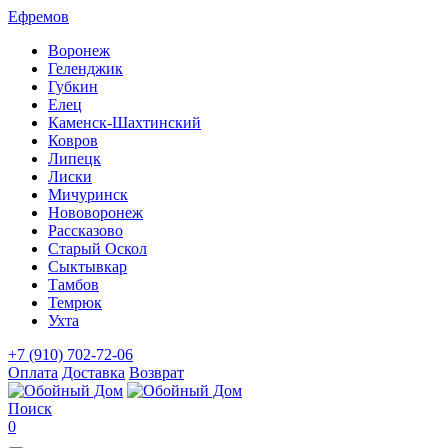
Ефремов
Воронеж
Геленджик
Губкин
Елец
Каменск-Шахтинский
Ковров
Липецк
Лиски
Мичуринск
Нововоронеж
Рассказово
Старый Оскол
Сыктывкар
Тамбов
Темрюк
Ухта
+7 (910) 702-72-06
Оплата
Доставка
Возврат
Поиск
0