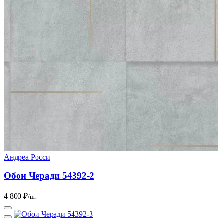
Андреа Росси
Обои Черади 54392-2
4 800 ₽
/шт