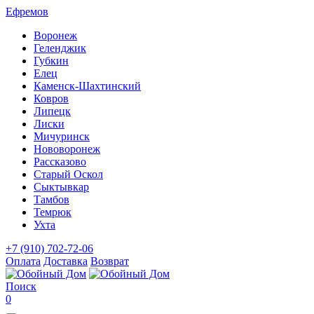
Ефремов
Воронеж
Геленджик
Губкин
Елец
Каменск-Шахтинский
Ковров
Липецк
Лиски
Мичуринск
Нововоронеж
Рассказово
Старый Оскол
Сыктывкар
Тамбов
Темрюк
Ухта
+7 (910) 702-72-06
Оплата
Доставка
Возврат
Поиск
0