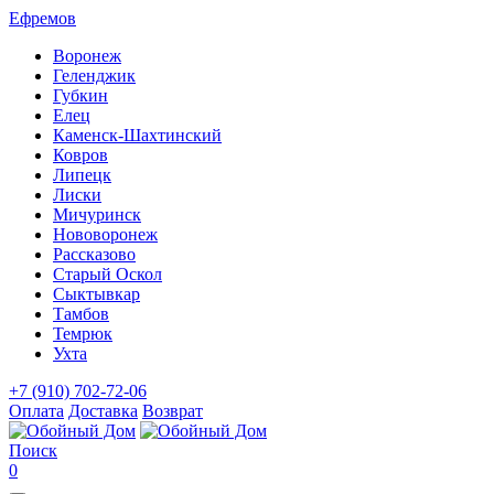
Ефремов
Воронеж
Геленджик
Губкин
Елец
Каменск-Шахтинский
Ковров
Липецк
Лиски
Мичуринск
Нововоронеж
Рассказово
Старый Оскол
Сыктывкар
Тамбов
Темрюк
Ухта
+7 (910) 702-72-06
Оплата
Доставка
Возврат
Поиск
0