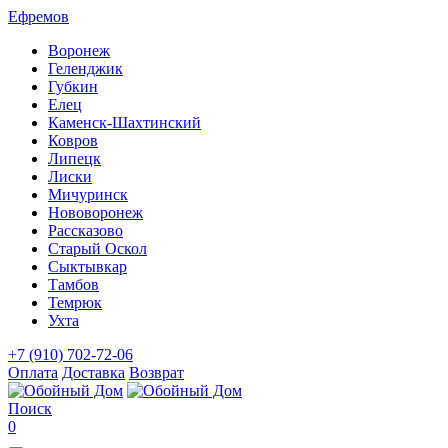
Ефремов
Воронеж
Геленджик
Губкин
Елец
Каменск-Шахтинский
Ковров
Липецк
Лиски
Мичуринск
Нововоронеж
Рассказово
Старый Оскол
Сыктывкар
Тамбов
Темрюк
Ухта
+7 (910) 702-72-06
Оплата
Доставка
Возврат
Поиск
0